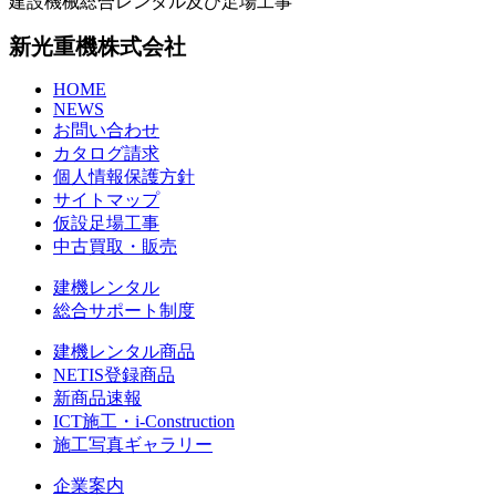
建設機械総合レンタル及び足場工事
新光重機株式会社
HOME
NEWS
お問い合わせ
カタログ請求
個人情報保護方針
サイトマップ
仮設足場工事
中古買取・販売
建機レンタル
総合サポート制度
建機レンタル商品
NETIS登録商品
新商品速報
ICT施工・i-Construction
施工写真ギャラリー
企業案内