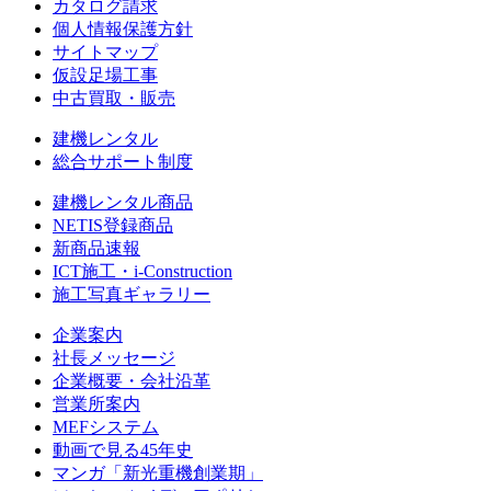
カタログ請求
個人情報保護方針
サイトマップ
仮設足場工事
中古買取・販売
建機レンタル
総合サポート制度
建機レンタル商品
NETIS登録商品
新商品速報
ICT施工・i-Construction
施工写真ギャラリー
企業案内
社長メッセージ
企業概要・会社沿革
営業所案内
MEFシステム
動画で見る45年史
マンガ「新光重機創業期」