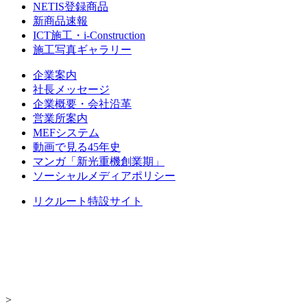
NETIS登録商品
新商品速報
ICT施工・i-Construction
施工写真ギャラリー
企業案内
社長メッセージ
企業概要・会社沿革
営業所案内
MEFシステム
動画で見る45年史
マンガ「新光重機創業期」
ソーシャルメディアポリシー
リクルート特設サイト
>