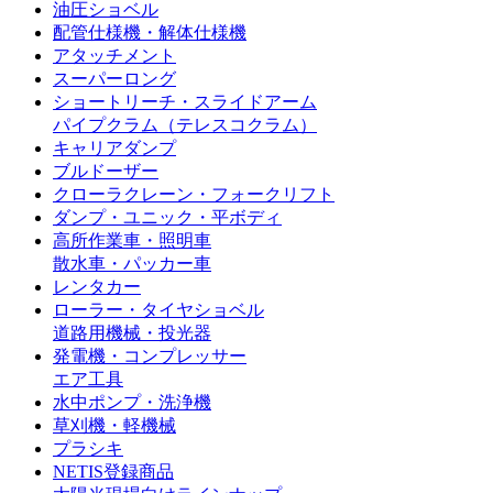
油圧ショベル
配管仕様機・解体仕様機
アタッチメント
スーパーロング
ショートリーチ・スライドアーム
パイプクラム（テレスコクラム）
キャリアダンプ
ブルドーザー
クローラクレーン・フォークリフト
ダンプ・ユニック・平ボディ
高所作業車・照明車
散水車・パッカー車
レンタカー
ローラー・タイヤショベル
道路用機械・投光器
発電機・コンプレッサー
エア工具
水中ポンプ・洗浄機
草刈機・軽機械
プラシキ
NETIS登録商品