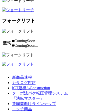
フォークリフト
■ComingSoon...
型式
■ComingSoon...
新商品速報
カタログPDF
ICT建機/i-Construction
ターボ法バケ転圧管理システム
「法転マスター」
造園業向けラインナップ
ニッチ商品