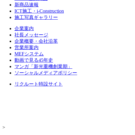
新商品速報
ICT施工・i-Construction
施工写真ギャラリー
企業案内
社長メッセージ
企業概要・会社沿革
営業所案内
MEFシステム
動画で見る45年史
マンガ「新光重機創業期」
ソーシャルメディアポリシー
リクルート特設サイト
>