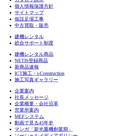
個人情報保護方針
サイトマップ
仮設足場工事
中古買取・販売
建機レンタル
総合サポート制度
建機レンタル商品
NETIS登録商品
新商品速報
ICT施工・i-Construction
施工写真ギャラリー
企業案内
社長メッセージ
企業概要・会社沿革
営業所案内
MEFシステム
動画で見る45年史
マンガ「新光重機創業期」
ソーシャルメディアポリシー