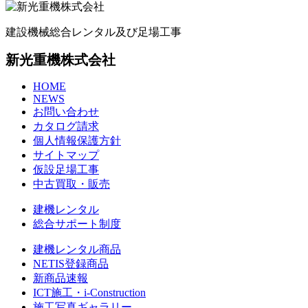
建設機械総合レンタル及び足場工事
新光重機株式会社
HOME
NEWS
お問い合わせ
カタログ請求
個人情報保護方針
サイトマップ
仮設足場工事
中古買取・販売
建機レンタル
総合サポート制度
建機レンタル商品
NETIS登録商品
新商品速報
ICT施工・i-Construction
施工写真ギャラリー